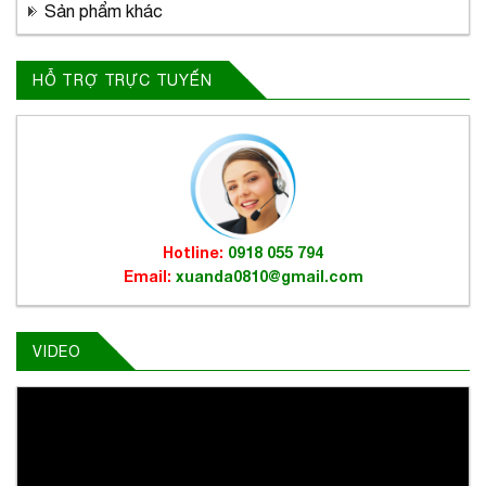
Sản phẩm khác
HỖ TRỢ TRỰC TUYẾN
Hotline:
0918 055 794
Email:
xuanda0810@gmail.com
VIDEO
Trình
chơi
Video