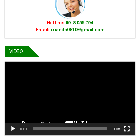
Hotline:
0918 055 794
Email:
xuanda0810@gmail.com
VIDEO
Trình
chơi
Video
00:00
01:08