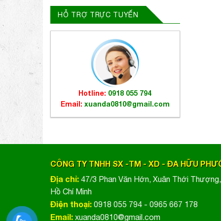
HỖ TRỢ TRỰC TUYẾN
Hotline:
0918 055 794
Email:
xuanda0810@gmail.com
CÔNG TY TNHH SX -TM - XD - ĐA HỮU PH
Địa chỉ:
47/3 Phan Văn Hớn, Xuân Thới Thượng
Hồ Chí Minh
Điện thoại:
0918 055 794 - 0965 667 178
Email:
xuanda0810@gmail.com