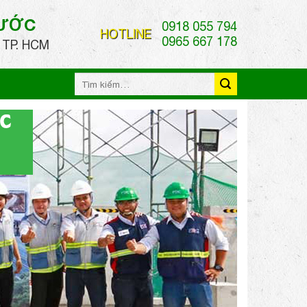
HƯỚC
0918 055 794
HOTLINE
0965 667 178
 TP. HCM
Tìm
kiếm: