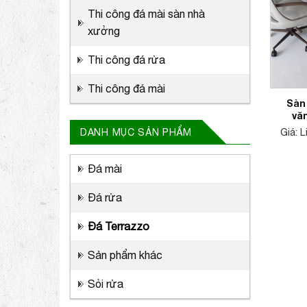
Thi công đá mài sàn nhà
xưởng
Thi công đá rửa
Thi công đá mài
Sàn
vă
Giá: 
DANH MỤC SẢN PHẨM
Đá mài
Đá rửa
Đá Terrazzo
Sản phẩm khác
Sỏi rửa