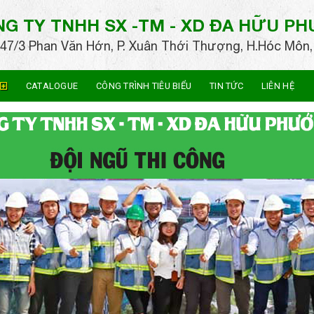
G TY TNHH SX -TM - XD
ĐA HỮU P
47/3 Phan Văn Hớn, P. Xuân Thới Thượng, H.Hóc Môn,
CATALOGUE
CÔNG TRÌNH TIÊU BIỂU
TIN TỨC
LIÊN HỆ