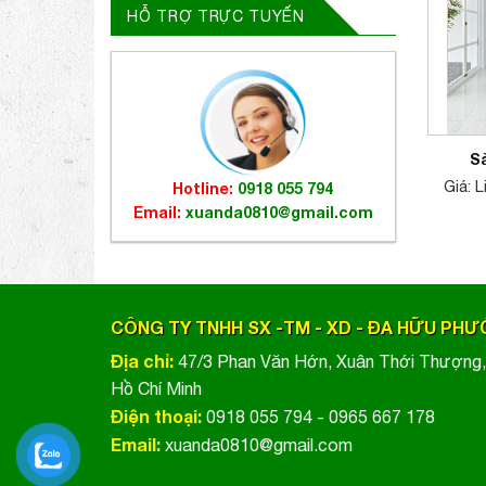
HỖ TRỢ TRỰC TUYẾN
S
Giá: 
Hotline:
0918 055 794
Email:
xuanda0810@gmail.com
CÔNG TY TNHH SX -TM - XD - ĐA HỮU PH
Địa chỉ:
47/3 Phan Văn Hớn, Xuân Thới Thượng
Hồ Chí Minh
Điện thoại:
0918 055 794 - 0965 667 178
Email:
xuanda0810@gmail.com