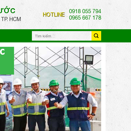
HƯỚC
0918 055 794
HOTLINE
0965 667 178
 TP. HCM
Tìm
kiếm: