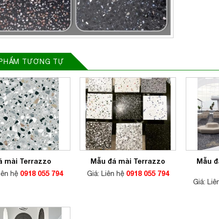
 PHẨM TƯƠNG TỰ
Mẫu đ
á mài Terrazzo
Mẫu đá mài Terrazzo
Liên hệ
0918 055 794
Giá: Liên hệ
0918 055 794
Giá: Li