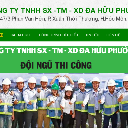
G TY TNHH SX -TM - XD
ĐA HỮU P
47/3 Phan Văn Hớn, P. Xuân Thới Thượng, H.Hóc Môn,
CATALOGUE
CÔNG TRÌNH TIÊU BIỂU
TIN TỨC
LIÊN HỆ