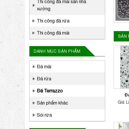
Thi công đá mài sàn nhà
xưởng
Thi công đá rửa
Thi công đá mài
SẢN
DANH MỤC SẢN PHẨM
Đá mài
Đá rửa
Đá Terrazzo
Đ
Giá: 
Sản phẩm khác
Sỏi rửa