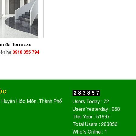
àn đá Terrazzo
Liên hệ
0918 055 794
ƯỚC
, Huyện Hóc Môn, Thành Phố
Users Today : 72
Users Yesterday : 268
This Year : 51697
Total Users : 283856
Who's Online : 1