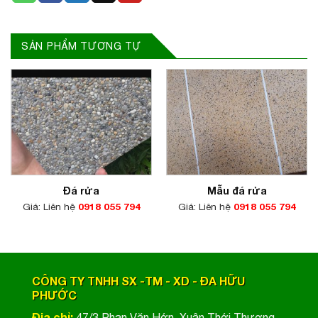
SẢN PHẨM TƯƠNG TỰ
Đá rửa
Mẫu đá rửa
Giá: Liên hệ
0918 055 794
Giá: Liên hệ
0918 055 794
CÔNG TY TNHH SX -TM - XD - ĐA HỮU
PHƯỚC
Địa chỉ:
47/3 Phan Văn Hớn, Xuân Thới Thượng,