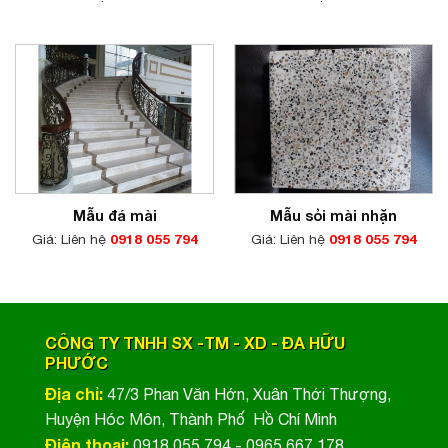
Mẫu đá mài
Mẫu sỏi mài nhặn
Giá: Liên hệ
0918 055 794
Giá: Liên hệ
0918 055 794
CÔNG TY TNHH SX -TM - XD - ĐA HỮU
PHƯỚC
Địa chỉ:
47/3 Phan Văn Hớn, Xuân Thới Thượng,
Huyện Hóc Môn, Thành Phố Hồ Chí Minh
Điện thoại:
0918 055 794 - 0965 667 178